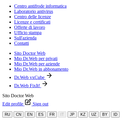
Centro antifrode informatica
Laboratorio antivirus
Centro delle licenze
Licenze e certificati
Offerte di lavoro
Ufficio stampa
Sull'azienda
Contatti
Sito Doctor Web
Mio Dr.Web per privati
Mio Dr.Web per aziende
Mio Dr.Web in abbonamento
Dr.Web vxCube
Dr.Web FixIt!
Sito Doctor Web
Edit profile
Sign out
RU
CN
EN
ES
FR
IT
JP
KZ
UZ
BY
ID